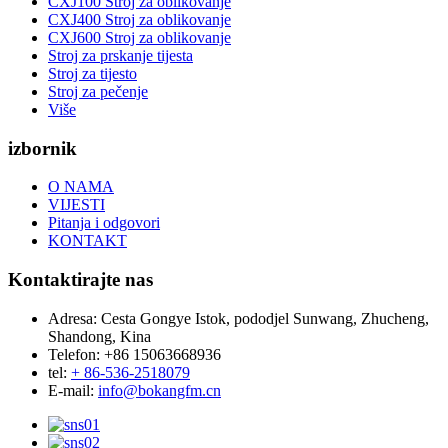
CXJ100 Stroj za oblikovanje
CXJ400 Stroj za oblikovanje
CXJ600 Stroj za oblikovanje
Stroj za prskanje tijesta
Stroj za tijesto
Stroj za pečenje
Više
izbornik
O NAMA
VIJESTI
Pitanja i odgovori
KONTAKT
Kontaktirajte nas
Adresa:
Cesta Gongye Istok, pododjel Sunwang, Zhucheng,
Shandong, Kina
Telefon:
+86 15063668936
tel:
+ 86-536-2518079
E-mail:
info@bokangfm.cn