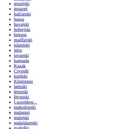
gruzijski
gujarati
haićanski
hausa
havajski
hebrejski
hmong
madžarski
islandski
igbo
javanski
kannada
Kazak
Crvenih
kurdski
Kirgistanu
latinski
letonski
litvanski
Luxembou ..
makedonski
malagasi
malajski
malajalamski
malteški