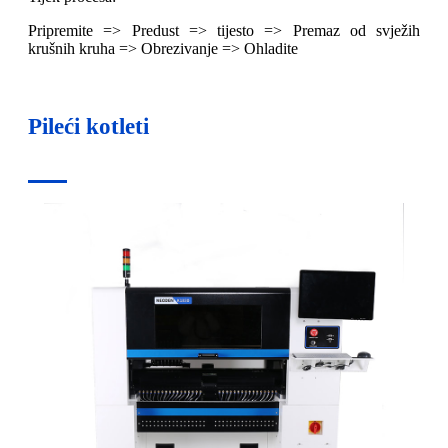
Pripremite => Predust => tijesto => Premaz od svježih
krušnih kruha => Obrezivanje => Ohladite
Pileći kotleti