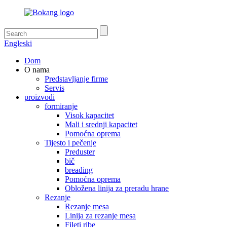
Engleski
Dom
O nama
Predstavljanje firme
Servis
proizvodi
formiranje
Visok kapacitet
Mali i srednji kapacitet
Pomoćna oprema
Tijesto i pečenje
Preduster
bič
breading
Pomoćna oprema
Obložena linija za preradu hrane
Rezanje
Rezanje mesa
Linija za rezanje mesa
Fileti ribe