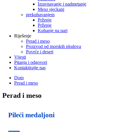
Izravnavanje i nadmetanje
Meso sjeckani
prekuhavanjem
Prženje
Prženje
Kuhanje na pari
Riješenje
Perad i meso
Proizvod od morskih plodova
Povrće i desert
Vijesti
Pitanja i odgovori
Kontaktirajte nas
Dom
Perad i meso
Perad i meso
Pileći medaljoni