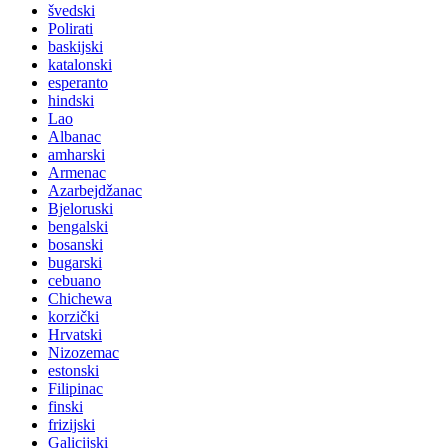
švedski
Polirati
baskijski
katalonski
esperanto
hindski
Lao
Albanac
amharski
Armenac
Azarbejdžanac
Bjeloruski
bengalski
bosanski
bugarski
cebuano
Chichewa
korzički
Hrvatski
Nizozemac
estonski
Filipinac
finski
frizijski
Galicijski