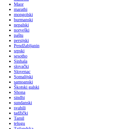
Maor
marathi
mongolski
burmanski
nepalski
norveški
paštu
persijski
Pendžabljanin
srpski
sesotho
Sinhala
slovački
Slovenac
Somalijski
samoanski
Škotski galski
Shona
sindhi
sundanski
svahili
tadžički
Tamil
telugu
Tajlandska