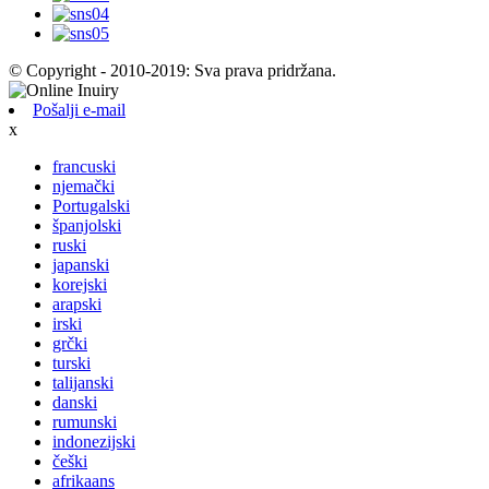
© Copyright - 2010-2019: Sva prava pridržana.
Pošalji e-mail
x
francuski
njemački
Portugalski
španjolski
ruski
japanski
korejski
arapski
irski
grčki
turski
talijanski
danski
rumunski
indonezijski
češki
afrikaans