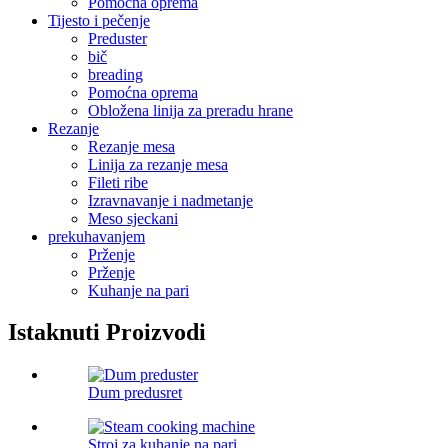
Pomoćna oprema
Tijesto i pečenje
Preduster
bič
breading
Pomoćna oprema
Obložena linija za preradu hrane
Rezanje
Rezanje mesa
Linija za rezanje mesa
Fileti ribe
Izravnavanje i nadmetanje
Meso sjeckani
prekuhavanjem
Prženje
Prženje
Kuhanje na pari
Istaknuti Proizvodi
Dum predusret
Stroj za kuhanje na pari