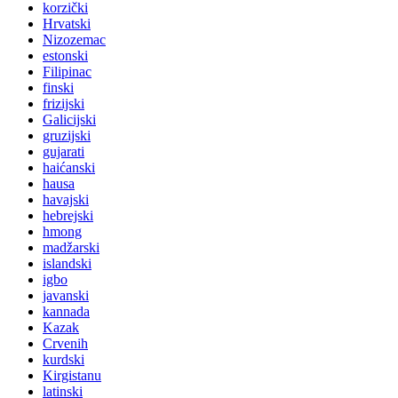
korzički
Hrvatski
Nizozemac
estonski
Filipinac
finski
frizijski
Galicijski
gruzijski
gujarati
haićanski
hausa
havajski
hebrejski
hmong
madžarski
islandski
igbo
javanski
kannada
Kazak
Crvenih
kurdski
Kirgistanu
latinski