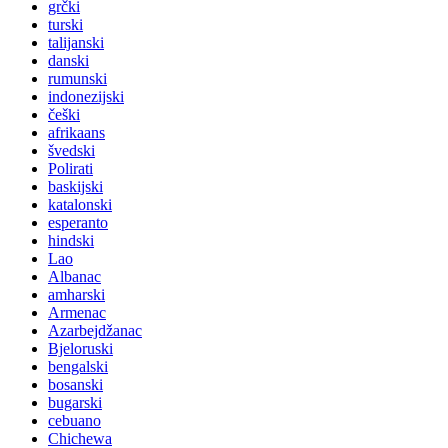
grčki
turski
talijanski
danski
rumunski
indonezijski
češki
afrikaans
švedski
Polirati
baskijski
katalonski
esperanto
hindski
Lao
Albanac
amharski
Armenac
Azarbejdžanac
Bjeloruski
bengalski
bosanski
bugarski
cebuano
Chichewa