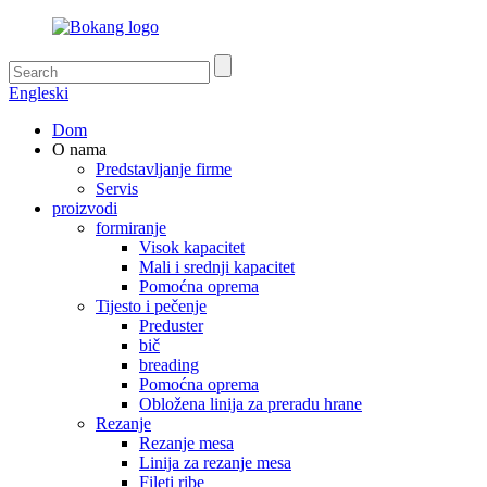
Engleski
Dom
O nama
Predstavljanje firme
Servis
proizvodi
formiranje
Visok kapacitet
Mali i srednji kapacitet
Pomoćna oprema
Tijesto i pečenje
Preduster
bič
breading
Pomoćna oprema
Obložena linija za preradu hrane
Rezanje
Rezanje mesa
Linija za rezanje mesa
Fileti ribe