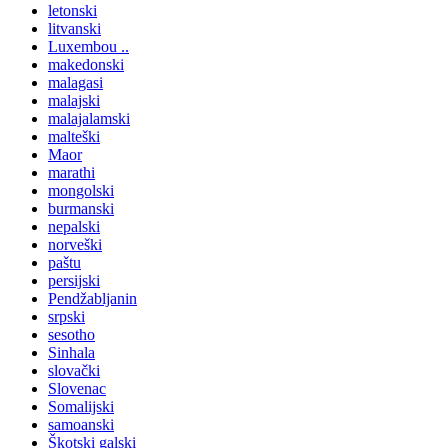
letonski
litvanski
Luxembou ..
makedonski
malagasi
malajski
malajalamski
malteški
Maor
marathi
mongolski
burmanski
nepalski
norveški
paštu
persijski
Pendžabljanin
srpski
sesotho
Sinhala
slovački
Slovenac
Somalijski
samoanski
Škotski galski