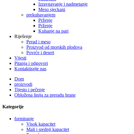
Izravnavanje i nadmetanje
Meso sjeckani
prekuhavanjem
Prženje
Prženje
Kuhanje na pari
Riješenje
Perad i meso
Proizvod od morskih plodova
Povrće i desert
Vijesti
Pitanja i odgovori
Kontaktirajte nas
Dom
proizvodi
Tijesto i pečenje
Obložena linija za preradu hrane
Kategorije
formiranje
Visok kapacitet
Mali i srednji kapacitet