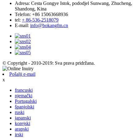
Adresa:
Cesta Gongye Istok, pododjel Sunwang, Zhucheng,
Shandong, Kina
Telefon:
+86 15063668936
tel:
+ 86-536-2518079
E-mail:
info@bokangfm.cn
© Copyright - 2010-2019: Sva prava pridržana.
Pošalji e-mail
x
francuski
njemački
Portugalski
španjolski
ruski
japanski
korejski
arapski
irski