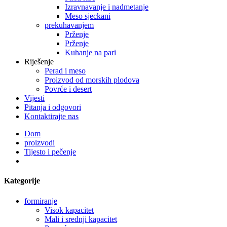
Izravnavanje i nadmetanje
Meso sjeckani
prekuhavanjem
Prženje
Prženje
Kuhanje na pari
Riješenje
Perad i meso
Proizvod od morskih plodova
Povrće i desert
Vijesti
Pitanja i odgovori
Kontaktirajte nas
Dom
proizvodi
Tijesto i pečenje
Kategorije
formiranje
Visok kapacitet
Mali i srednji kapacitet