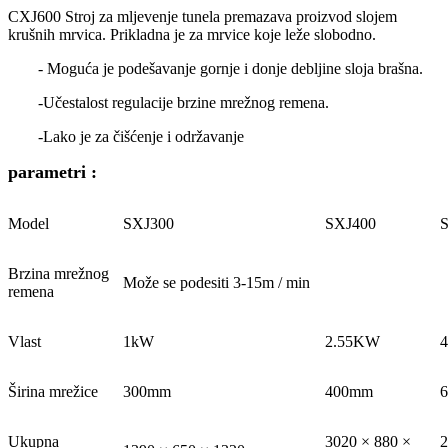
CXJ600 Stroj za mljevenje tunela premazava proizvod slojem
krušnih mrvica. Prikladna je za mrvice koje leže slobodno.
- Moguća je podešavanje gornje i donje debljine sloja brašna.
-Učestalost regulacije brzine mrežnog remena.
-Lako je za čišćenje i održavanje
parametri
:
Model
SXJ300
SXJ400
S
Brzina mrežnog
Može se podesiti 3-15m / min
remena
Vlast
1kW
2.55KW
Širina mrežice
300mm
400mm
Ukupna
3020 × 880 ×
2