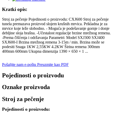
Kratki opis:
Stroj za pečenje Pojedinosti o proizvodu: CXJ600 Stroj za pečenje
tunela premazava proizvod slojem krušnih mrvica. Prikladna je za
mrvice koje leže slobodno. - Moguća je podešavanje gornje i donje
debljine sloja brašna. -Učestalost regulacije brzine mrežnog remena.
-Prema čišćenja i održavanja Parametri: Model SXJ300 SXJ400
SXJ600-I Brzina mrežnog remena 3-15m / min. Brzina može se
podesiti Snaga 1KW 2,55KW 4.2KW Širina remena 300mm
400mm 600mm Ukupna dimenzija 1390 × 650 × 1 ...
Pošaljite nam e-poštu
Preuzmite kao PDF
Pojedinosti o proizvodu
Oznake proizvoda
Stroj za pečenje
Pojedinosti o proizvodu: