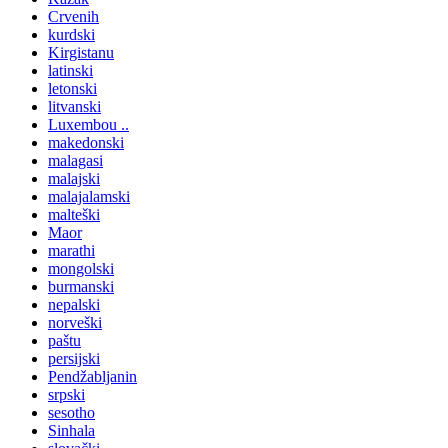
Crvenih
kurdski
Kirgistanu
latinski
letonski
litvanski
Luxembou ..
makedonski
malagasi
malajski
malajalamski
malteški
Maor
marathi
mongolski
burmanski
nepalski
norveški
paštu
persijski
Pendžabljanin
srpski
sesotho
Sinhala