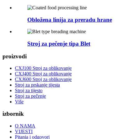
Obložena linija za preradu hrane
Stroj za pečenje tipa Blet
proizvodi
CXJ100 Stroj za oblikovanje
CXJ400 Stroj za oblikovanje
CXJ600 Stroj za oblikovanje
Stroj za prskanje tijesta
Stroj za tijesto
Stroj za pečenje
Više
izbornik
O NAMA
VIJESTI
Pitanja i odgovori