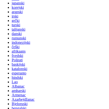
japanski
korejski
arapski
irski
grčki
turski
talijanski
danski
rumunski
indonezijski
češki
afrikaans
švedski
Polirati
baskijski
katalonski
esperanto
hindski
Lao
Albanac
amharski
Armenac
Azarbejdžanac
Bjeloruski
bengalski