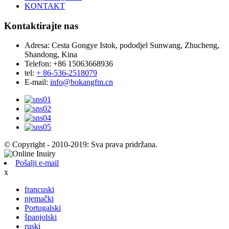
KONTAKT
Kontaktirajte nas
Adresa:
Cesta Gongye Istok, pododjel Sunwang, Zhucheng,
Shandong, Kina
Telefon:
+86 15063668936
tel:
+ 86-536-2518079
E-mail:
info@bokangfm.cn
© Copyright - 2010-2019: Sva prava pridržana.
Pošalji e-mail
x
francuski
njemački
Portugalski
španjolski
ruski