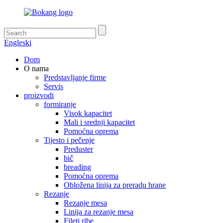
Engleski
Dom
O nama
Predstavljanje firme
Servis
proizvodi
formiranje
Visok kapacitet
Mali i srednji kapacitet
Pomoćna oprema
Tijesto i pečenje
Preduster
bič
breading
Pomoćna oprema
Obložena linija za preradu hrane
Rezanje
Rezanje mesa
Linija za rezanje mesa
Fileti ribe