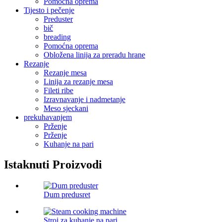
Pomoćna oprema
Tijesto i pečenje
Preduster
bič
breading
Pomoćna oprema
Obložena linija za preradu hrane
Rezanje
Rezanje mesa
Linija za rezanje mesa
Fileti ribe
Izravnavanje i nadmetanje
Meso sjeckani
prekuhavanjem
Prženje
Prženje
Kuhanje na pari
Istaknuti Proizvodi
Dum predusret
Stroj za kuhanje na pari