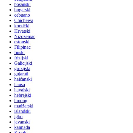
bosanski
bugarski
cebuano
Chichewa
korzički
Hrvatski
Nizozemac
estonski
Filipinac
finski
frizijski
Galicijski
gruzijski
gujarati
haićanski
hausa
havajski
hebrejski
hmong
madžarski
islandski
igbo
javanski
kannada
Kazak